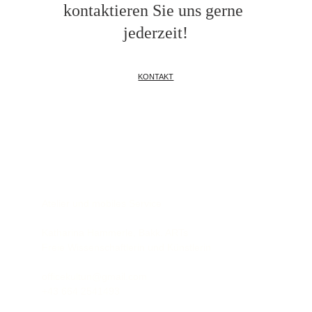
kontaktieren Sie uns gerne 
jederzeit!
KONTAKT
KULTUN!
Atelier und mobiles Service
Katharina Hammerle, Bakk. ARTs
Freie Wissenschaftlerin und Künstlerin
officekultun@gmail.com
‭+43 664 2541493‬