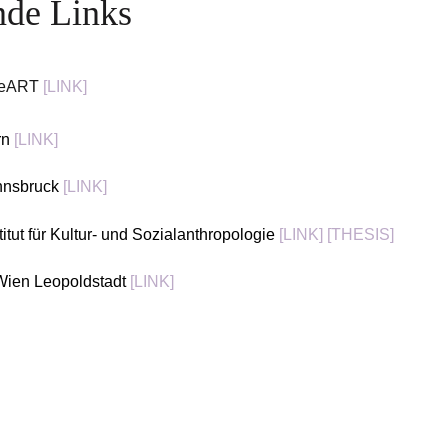
nde Links
reART 
[LINK]
n 
[LINK]
nnsbruck 
[LINK]
titut für Kultur- und Sozialanthropologie 
[LINK]
[THESIS]
Wien Leopoldstadt 
[LINK]