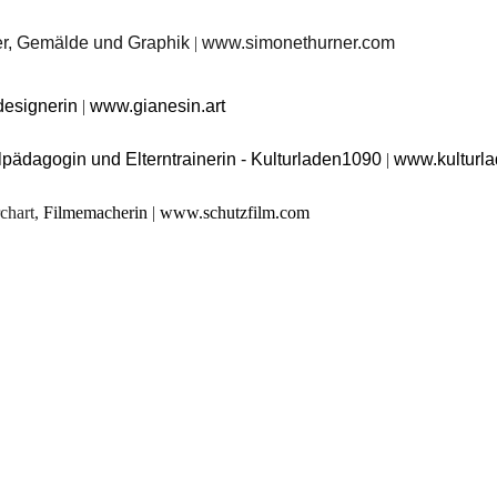
er, Gemälde und Graphik
|
www.simonethurner.com
designerin
|
www.gianesin.art
alpädagogin und Elterntrainerin - Kulturladen1090
|
 www.kulturl
chart, 
Filmemacherin 
|
www.schutzfilm.com